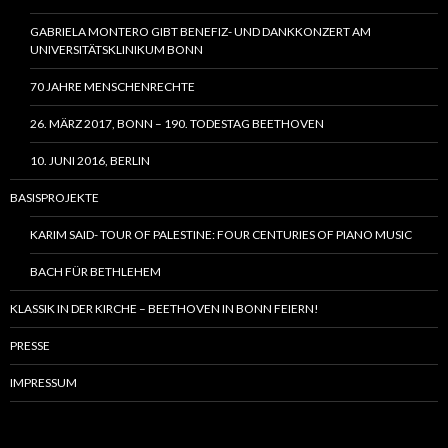
GABRIELA MONTERO GIBT BENEFIZ- UND DANKKONZERT AM
UNIVERSITÄTSKLINIKUM BONN
70 JAHRE MENSCHENRECHTE
26. MÄRZ 2017, BONN – 190. TODESTAG BEETHOVEN
10. JUNI 2016, BERLIN
BASISPROJEKTE
KARIM SAID- TOUR OF PALESTINE: FOUR CENTURIES OF PIANO MUSIC
BACH FÜR BETHLEHEM
KLASSIK IN DER KIRCHE – BEETHOVEN IN BONN FEIERN!
PRESSE
IMPRESSUM