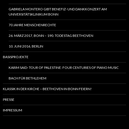
GABRIELA MONTERO GIBT BENEFIZ- UND DANKKONZERT AM
UNIVERSITÄTSKLINIKUM BONN
70 JAHRE MENSCHENRECHTE
26. MÄRZ 2017, BONN – 190. TODESTAG BEETHOVEN
10. JUNI 2016, BERLIN
BASISPROJEKTE
KARIM SAID- TOUR OF PALESTINE: FOUR CENTURIES OF PIANO MUSIC
BACH FÜR BETHLEHEM
KLASSIK IN DER KIRCHE – BEETHOVEN IN BONN FEIERN!
PRESSE
IMPRESSUM