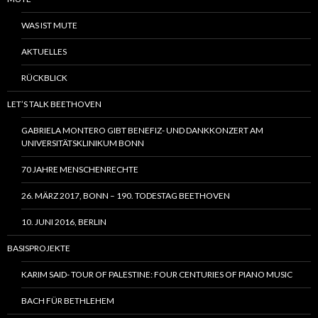
WAS IST MUTE
AKTUELLES
RÜCKBLICK
LET’S TALK BEETHOVEN
GABRIELA MONTERO GIBT BENEFIZ- UND DANKKONZERT AM
UNIVERSITÄTSKLINIKUM BONN
70 JAHRE MENSCHENRECHTE
26. MÄRZ 2017, BONN – 190. TODESTAG BEETHOVEN
10. JUNI 2016, BERLIN
BASISPROJEKTE
KARIM SAID- TOUR OF PALESTINE: FOUR CENTURIES OF PIANO MUSIC
BACH FÜR BETHLEHEM