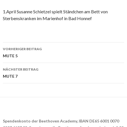
1.April Susanne Schietzel spielt Ständchen am Bett von
Sterbenskranken im Marienhof in Bad Honnef
Beitrags-
VORHERIGER BEITRAG
Navigation
MUTE 5
NÄCHSTER BEITRAG
MUTE 7
Spendenkonto der Beethoven Academy, IBAN DE65 6001 0070