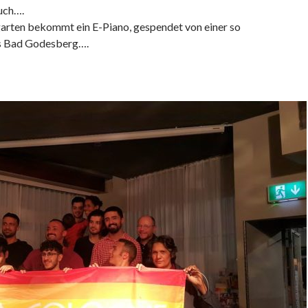
uch….
arten bekommt ein E-Piano, gespendet von einer so
s Bad Godesberg….