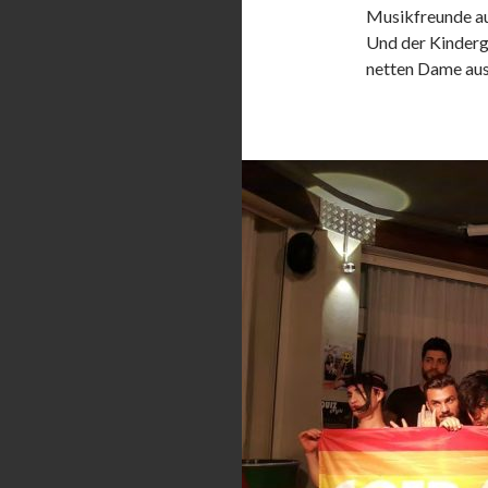
Musikfreunde a
Und der Kinderg
netten Dame au