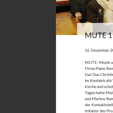
MUTE 1
16. Dezember 2
MUTE- Musik und
Firma Piano Rum
Das Duo Christi
im Kontaktcafé 
irische und scho
Tages hatte Maik
und Markus Ruml
der Kontaktstell
Initiator des Pr