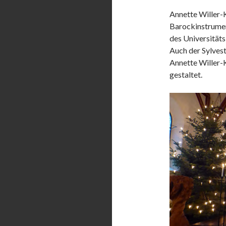
Annette Willer-
Barockinstrumen
des Universitäts
Auch der Sylves
Annette Willer-K
gestaltet.