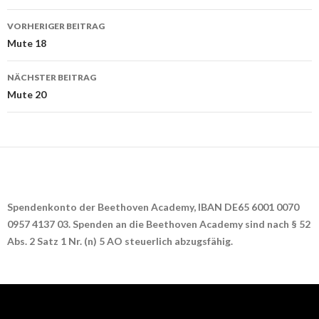
Beitrags-
VORHERIGER BEITRAG
Navigation
Mute 18
NÄCHSTER BEITRAG
Mute 20
Spendenkonto der Beethoven Academy, IBAN DE65 6001 0070
0957 4137 03. Spenden an die Beethoven Academy sind nach § 52
Abs. 2 Satz 1 Nr. (n) 5 AO steuerlich abzugsfähig.