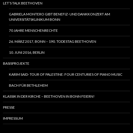
LET’S TALK BEETHOVEN
GABRIELA MONTERO GIBT BENEFIZ- UND DANKKONZERT AM
UNIVERSITÄTSKLINIKUM BONN
70 JAHRE MENSCHENRECHTE
26. MÄRZ 2017, BONN – 190. TODESTAG BEETHOVEN
10. JUNI 2016, BERLIN
BASISPROJEKTE
KARIM SAID- TOUR OF PALESTINE: FOUR CENTURIES OF PIANO MUSIC
BACH FÜR BETHLEHEM
KLASSIK IN DER KIRCHE – BEETHOVEN IN BONN FEIERN!
PRESSE
IMPRESSUM